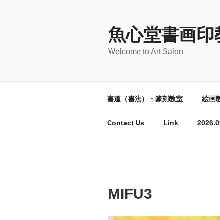
コ
ン
テ
魚心堂書画印
ン
Welcome to Art Salon
ツ
へ
ス
キ
書道（書法）・篆刻教室
絵画
ッ
プ
Contact Us
Link
202
MIFU3