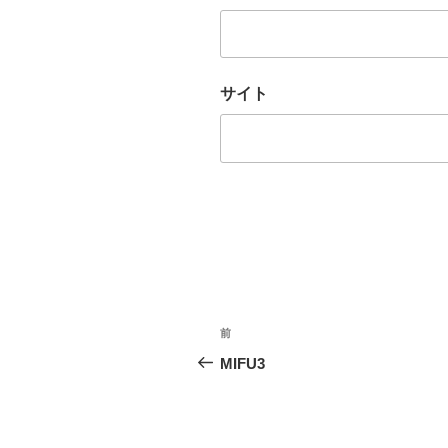
サイト
投
前
前
稿
の
MIFU3
投
ナ
稿
ビ