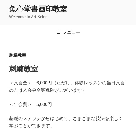
コ
魚心堂書画印教室
ン
Welcome to Art Salon
テ
ン
ツ
メニュー
へ
ス
キ
刺繍教室
ッ
刺繍教室
プ
＜入会金＞ 6,000円（ただし、体験レッスンの当日入会
の方は入会金全額免除がございます）
＜年会費＞ 5,000円
基礎のステッチからはじめて、さまざまな技法を楽しく
学ぶことができます。