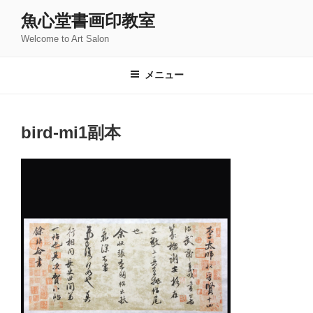
コ
魚心堂書画印教室
ン
Welcome to Art Salon
テ
ン
ツ
メニュー
へ
ス
キ
bird-mi1副本
ッ
プ