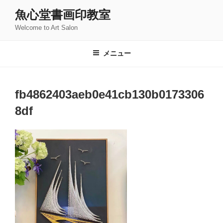
コ
魚心堂書画印教室
ン
Welcome to Art Salon
テ
ン
ツ
メニュー
へ
ス
キ
fb4862403aeb0e41cb130b0173306
ッ
8df
プ