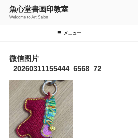
コ
魚心堂書画印教室
ン
Welcome to Art Salon
テ
ン
ツ
メニュー
へ
ス
キ
微信图片
ッ
_20260311155444_6568_72
プ